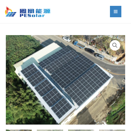
跳
MAI
至
MEN
主
要
內
容