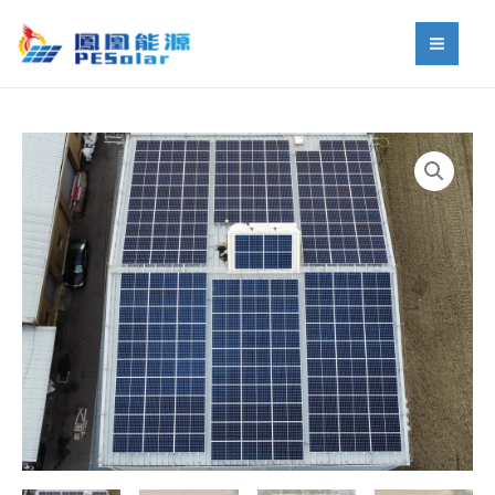
跳
MAI
至
MEN
主
要
內
容