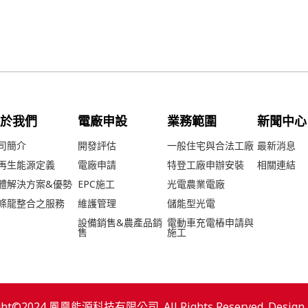
關於我們
電廠申設
業務範圍
新聞中心
司簡介
開發評估
一般住宅與合法工廠
最新消息
再生能源定義
電廠申請
特登工廠申辦安裝
相關連結
體解決方案&優勢
EPC施工
光電農業電廠
條龍整合之服務
維護管理
儲能型光電
設備銷售&農產品銷
電動車充電樁申請與
售
施工
ght©2024 鳳凰能源科技有限公司. All Rights Reserved. Design