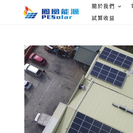
跳
關於我們
至
試算收益
主
要
內
容