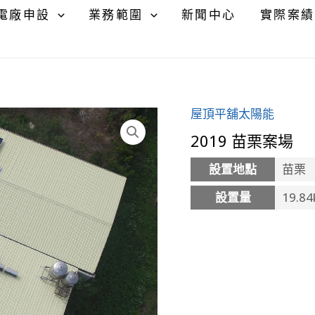
電廠申設
業務範圍
新聞中心
實際案績
屋頂平舖太陽能
2019 苗栗案場
設置地點
苗栗
設置量
19.8