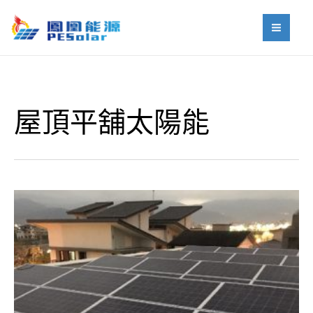
跳
MAI
至
MEN
主
要
內
容
屋頂平舖太陽能