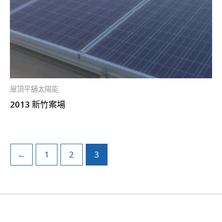
屋頂平舖太陽能
2013 新竹案場
←
1
2
3